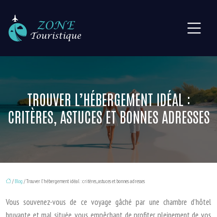
TROUVER L’HÉBERGEMENT IDÉAL :
CRITÈRES, ASTUCES ET BONNES ADRESSES
/
Blog
/ Trouver l’hébergement idéal : critères, astuces et bonnes adresses
Vous souvenez-vous de ce voyage gâché par une chambre d’hôtel
bruyante et mal située, vous empêchant de profiter pleinement de vos