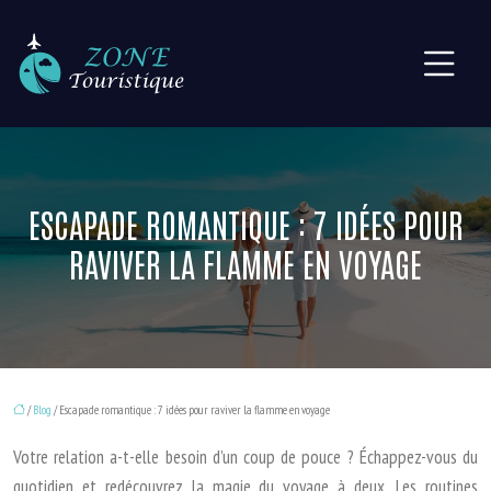
ESCAPADE ROMANTIQUE : 7 IDÉES POUR
RAVIVER LA FLAMME EN VOYAGE
/
Blog
/ Escapade romantique : 7 idées pour raviver la flamme en voyage
Votre relation a-t-elle besoin d’un coup de pouce ? Échappez-vous du
quotidien et redécouvrez la magie du voyage à deux. Les routines