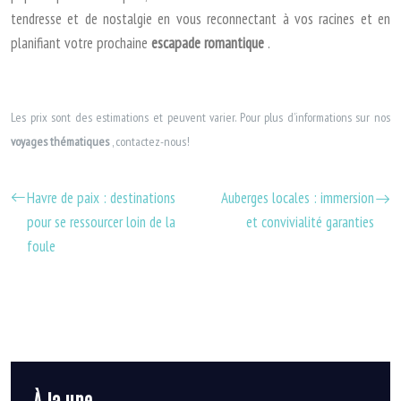
tendresse et de nostalgie en vous reconnectant à vos racines et en
planifiant votre prochaine
escapade romantique
.
Les prix sont des estimations et peuvent varier. Pour plus d’informations sur nos
voyages thématiques
, contactez-nous!
Havre de paix : destinations
Auberges locales : immersion
pour se ressourcer loin de la
et convivialité garanties
foule
À la une