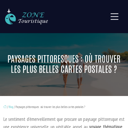
PAYSAGES PITTORESQUES : OÙ TROUVER
LES PLUS BELLES CARTES POSTALES ?
/
Blog
/ Paysages pittoresques : où trouver les plus belles cartes postales ?
Le sentiment d’émerveillement que procure un paysage pittoresque est
une expérience universelle, un véritable appel au
voyage thématique
.