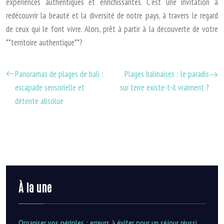
expériences authentiques et enrichissantes. C’est une invitation à
redécouvrir la beauté et la diversité de notre pays, à travers le regard
de ceux qui le font vivre. Alors, prêt à partir à la découverte de votre
**territoire authentique**?
Panoramas de plages de bali :
Plages balinaises : le paradis
escapade sensorielle et
sur terre existe-t-il vraiment ?
détente absolue
À la une
Organiser vos périples : erreurs à éviter pour un séjour réussi