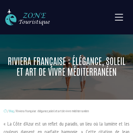
RIVIERA FRANÇAISE : ÉLÉGANCE, SOLEIL
ET ART DE VIVRE MÉDITERRANÉEN
/
Blog
/ Riviera française : élégance, soleil et art de vivre méditerranéen
« La Côte d’Azur est un reflet du paradis, un lieu où la lumière et les
couleurs dansent en parfaite harmonie. » Cette citation de Jean