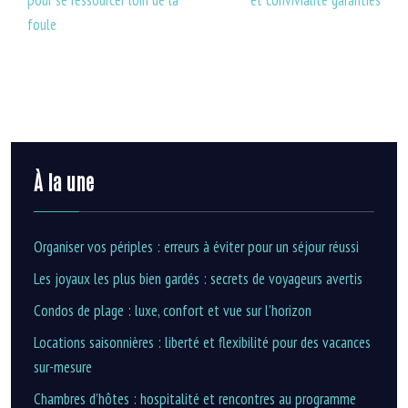
pour se ressourcer loin de la
et convivialité garanties
foule
À la une
Organiser vos périples : erreurs à éviter pour un séjour réussi
Les joyaux les plus bien gardés : secrets de voyageurs avertis
Condos de plage : luxe, confort et vue sur l’horizon
Locations saisonnières : liberté et flexibilité pour des vacances
sur-mesure
Chambres d’hôtes : hospitalité et rencontres au programme